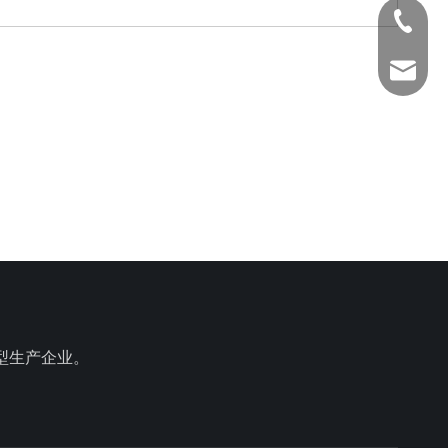
186-20
Anna@La
型生产企业。