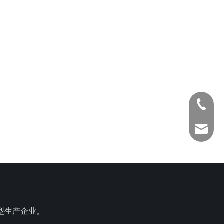
186-20
Anna@La
型生产企业。